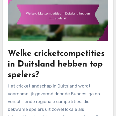
Welke cricketcompetities
in Duitsland hebben top
spelers?
Het cricketlandschap in Duitsland wordt
voornamelijk gevormd door de Bundesliga en
verschillende regionale competities, die
bekwame spelers uit zowel lokale als