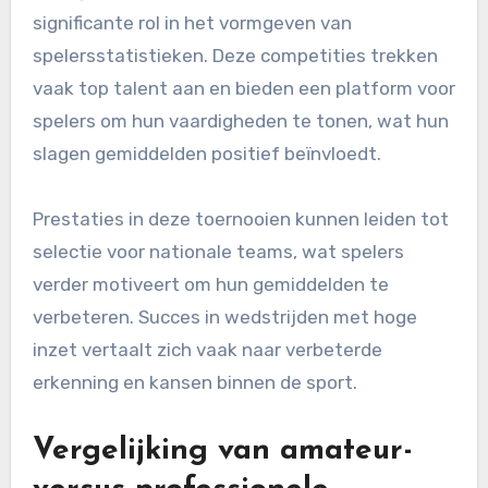
significante rol in het vormgeven van
spelersstatistieken. Deze competities trekken
vaak top talent aan en bieden een platform voor
spelers om hun vaardigheden te tonen, wat hun
slagen gemiddelden positief beïnvloedt.
Prestaties in deze toernooien kunnen leiden tot
selectie voor nationale teams, wat spelers
verder motiveert om hun gemiddelden te
verbeteren. Succes in wedstrijden met hoge
inzet vertaalt zich vaak naar verbeterde
erkenning en kansen binnen de sport.
Vergelijking van amateur-