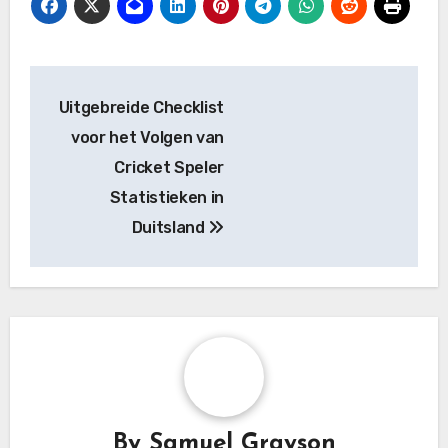
Post
Uitgebreide Checklist
navigation
voor het Volgen van
Cricket Speler
Statistieken in
Duitsland
By
Samuel Grayson