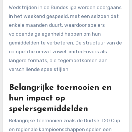
Wedstrijden in de Bundesliga worden doorgaans
in het weekend gespeeld, met een seizoen dat
enkele maanden duurt, waardoor spelers
voldoende gelegenheid hebben om hun
gemiddelden te verbeteren. De structuur van de
competitie omvat zowel limited-overs als
langere formats, die tegemoetkomen aan
verschillende speelstijlen.
Belangrijke toernooien en
hun impact op
spelersgemiddelden
Belangrijke toernooien zoals de Duitse T20 Cup
en regionale kampioenschappen spelen een