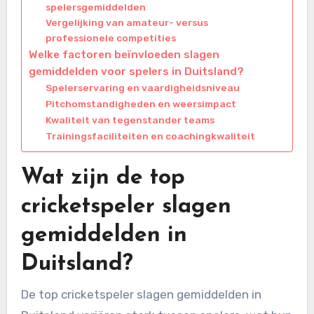
spelersgemiddelden
Vergelijking van amateur- versus
professionele competities
Welke factoren beïnvloeden slagen
gemiddelden voor spelers in Duitsland?
Spelerservaring en vaardigheidsniveau
Pitchomstandigheden en weersimpact
Kwaliteit van tegenstander teams
Trainingsfaciliteiten en coachingkwaliteit
Wat zijn de top
cricketspeler slagen
gemiddelden in
Duitsland?
De top cricketspeler slagen gemiddelden in