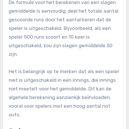
De formule voor het berekenen van een slagen
gemiddelde is eenvoudig: deel het totale aantal
gescoorde runs door het aantal keren dat de
speler is uitgeschakeld. Bijvoorbeeld, als een
speler 500 runs scoort en 10 keer is
uitgeschakeld, zou zijn slagen gemiddelde 50
zijn.
Het is belangrijk op te merken dat als een speler
niet is uitgeschakeld in een innings, die innings
niet meetelt voor het gemiddelde. Dit kan de
algehele berekening aanzienlijk beïnvloeden,
vooral voor spelers met een hoog aantal not
outs.