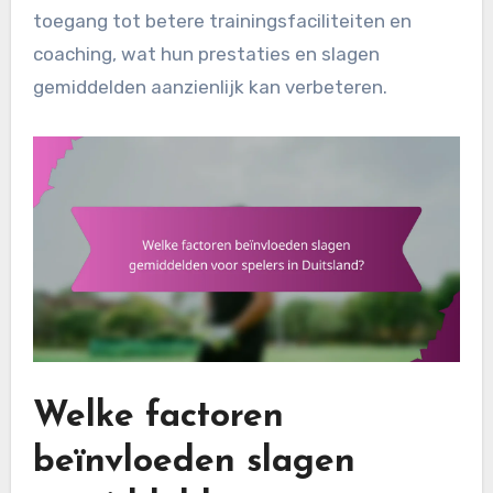
toegang tot betere trainingsfaciliteiten en
coaching, wat hun prestaties en slagen
gemiddelden aanzienlijk kan verbeteren.
Welke factoren
beïnvloeden slagen