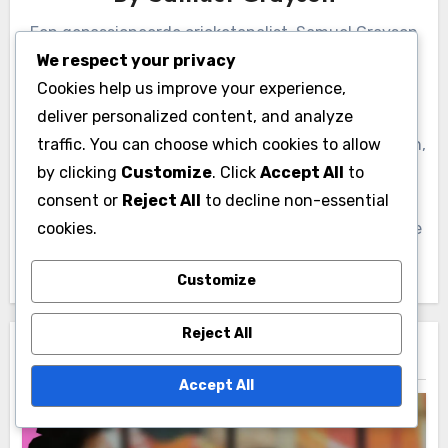
Een gepassioneerde cricketanalist, Samuel Grayson
We respect your privacy
heeft meer dan een decennium besteed aan het
Cookies help us improve your experience,
bestuderen van spelersstatistieken en
deliver personalized content, and analyze
wedstrijdprestaties. Met een scherp oog voor detail
traffic. You can choose which cookies to allow
biedt hij inzichten in slagen en bowling gemiddelden,
by clicking
Customize
. Click
Accept All
to
waardoor zowel fans als spelers het spel beter
consent or
Reject All
to decline non-essential
begrijpen. Zijn liefde voor cricket begon in zijn
cookies.
kindertijd, en hij deelt nu zijn expertise via boeiende
artikelen en data-gedreven analyses.
Customize
Reject All
Related Post
Accept All