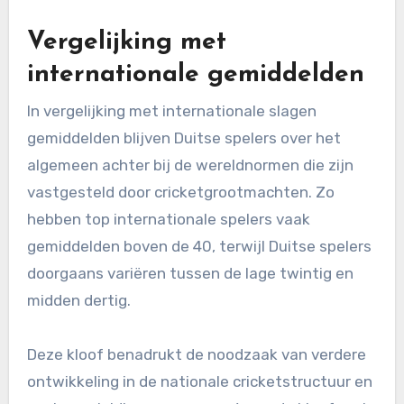
Vergelijking met
internationale gemiddelden
In vergelijking met internationale slagen
gemiddelden blijven Duitse spelers over het
algemeen achter bij de wereldnormen die zijn
vastgesteld door cricketgrootmachten. Zo
hebben top internationale spelers vaak
gemiddelden boven de 40, terwijl Duitse spelers
doorgaans variëren tussen de lage twintig en
midden dertig.
Deze kloof benadrukt de noodzaak van verdere
ontwikkeling in de nationale cricketstructuur en