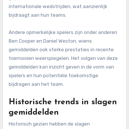
internationale wedstrijden, wat aanzienlijk
bijdraagt aan hun teams.
Andere opmerkelijke spelers zijn onder anderen
Ben Cooper en Daniel Weston, wiens
gemiddelden ook sterke prestaties in recente
toernooien weerspiegelen. Het volgen van deze
gemiddelden kan inzicht geven in de vorm van
spelers en hun potentiële toekomstige
bijdragen aan het team.
Historische trends in slagen
gemiddelden
Historisch gezien hebben de slagen