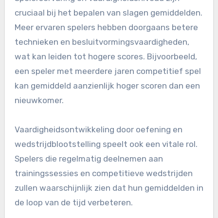
cruciaal bij het bepalen van slagen gemiddelden.
Meer ervaren spelers hebben doorgaans betere
technieken en besluitvormingsvaardigheden,
wat kan leiden tot hogere scores. Bijvoorbeeld,
een speler met meerdere jaren competitief spel
kan gemiddeld aanzienlijk hoger scoren dan een
nieuwkomer.
Vaardigheidsontwikkeling door oefening en
wedstrijdblootstelling speelt ook een vitale rol.
Spelers die regelmatig deelnemen aan
trainingssessies en competitieve wedstrijden
zullen waarschijnlijk zien dat hun gemiddelden in
de loop van de tijd verbeteren.