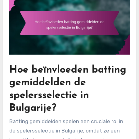
Hoe beïnvloeden batting
gemiddelden de
spelersselectie in
Bulgarije?
Batting gemiddelden spelen een cruciale rol in
de spelersselectie in Bulgarije, omdat ze een