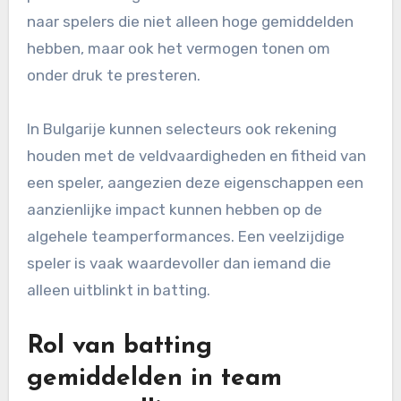
naar spelers die niet alleen hoge gemiddelden
hebben, maar ook het vermogen tonen om
onder druk te presteren.
In Bulgarije kunnen selecteurs ook rekening
houden met de veldvaardigheden en fitheid van
een speler, aangezien deze eigenschappen een
aanzienlijke impact kunnen hebben op de
algehele teamperformances. Een veelzijdige
speler is vaak waardevoller dan iemand die
alleen uitblinkt in batting.
Rol van batting
gemiddelden in team