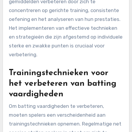
gemiddelden verbeteren door zich te
concentreren op gerichte training, consistente
oefening en het analyseren van hun prestaties.
Het implementeren van effectieve technieken
en strategieën die zijn afgestemd op individuele
sterke en zwakke punten is cruciaal voor
verbetering.
Trainingstechnieken voor
het verbeteren van batting
vaardigheden
Om batting vaardigheden te verbeteren,
moeten spelers een verscheidenheid aan
trainingstechnieken opnemen. Regelmatige net