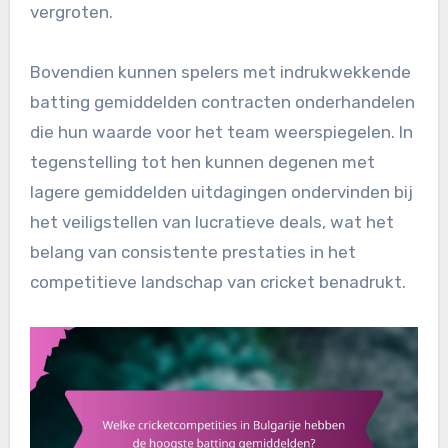
vergroten.
Bovendien kunnen spelers met indrukwekkende
batting gemiddelden contracten onderhandelen
die hun waarde voor het team weerspiegelen. In
tegenstelling tot hen kunnen degenen met
lagere gemiddelden uitdagingen ondervinden bij
het veiligstellen van lucratieve deals, wat het
belang van consistente prestaties in het
competitieve landschap van cricket benadrukt.