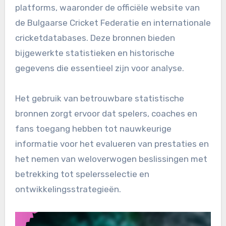
platforms, waaronder de officiële website van
de Bulgaarse Cricket Federatie en internationale
cricketdatabases. Deze bronnen bieden
bijgewerkte statistieken en historische
gegevens die essentieel zijn voor analyse.
Het gebruik van betrouwbare statistische
bronnen zorgt ervoor dat spelers, coaches en
fans toegang hebben tot nauwkeurige
informatie voor het evalueren van prestaties en
het nemen van weloverwogen beslissingen met
betrekking tot spelersselectie en
ontwikkelingsstrategieën.