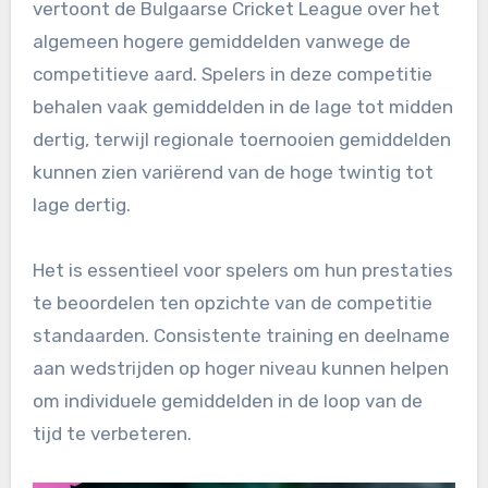
vertoont de Bulgaarse Cricket League over het
algemeen hogere gemiddelden vanwege de
competitieve aard. Spelers in deze competitie
behalen vaak gemiddelden in de lage tot midden
dertig, terwijl regionale toernooien gemiddelden
kunnen zien variërend van de hoge twintig tot
lage dertig.
Het is essentieel voor spelers om hun prestaties
te beoordelen ten opzichte van de competitie
standaarden. Consistente training en deelname
aan wedstrijden op hoger niveau kunnen helpen
om individuele gemiddelden in de loop van de
tijd te verbeteren.