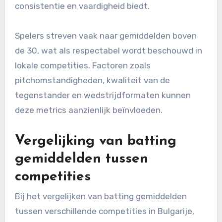
consistentie en vaardigheid biedt.
Spelers streven vaak naar gemiddelden boven
de 30, wat als respectabel wordt beschouwd in
lokale competities. Factoren zoals
pitchomstandigheden, kwaliteit van de
tegenstander en wedstrijdformaten kunnen
deze metrics aanzienlijk beïnvloeden.
Vergelijking van batting
gemiddelden tussen
competities
Bij het vergelijken van batting gemiddelden
tussen verschillende competities in Bulgarije,