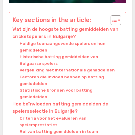
Key sections in the article:
Wat zijn de hoogste batting gemiddelden van
cricketspelers in Bulgarije?
Huidige toonaangevende spelers en hun
gemiddelden
Historische batting gemiddelden van
Bulgaarse spelers
Vergelijking met internationale gemiddelden
Factoren die invloed hebben op batting
gemiddelden
Statistische bronnen voor batting
gemiddelden
Hoe beïnvloeden batting gemiddelden de
spelersselectie in Bulgarije?
Criteria voor het evalueren van
spelersprestaties
Rol van batting gemiddelden in team