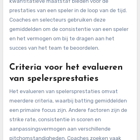
kwantitatieve maatstaf bieden voor de
prestaties van een speler in de loop van de tijd.
Coaches en selecteurs gebruiken deze
gemiddelden om de consistentie van een speler
en het vermogen om bij te dragen aan het
succes van het team te beoordelen.
Criteria voor het evalueren
van spelersprestaties
Het evalueren van spelersprestaties omvat
meerdere criteria, waarbij batting gemiddelden
een primaire focus zijn. Andere factoren zijn de
strike rate, consistentie in scoren en
aanpassingsvermogen aan verschillende
pitchomstandigheden. Coaches zoeken vaak