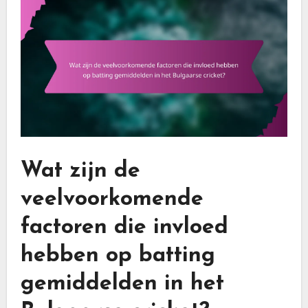
Wat zijn de
veelvoorkomende
factoren die invloed
hebben op batting
gemiddelden in het