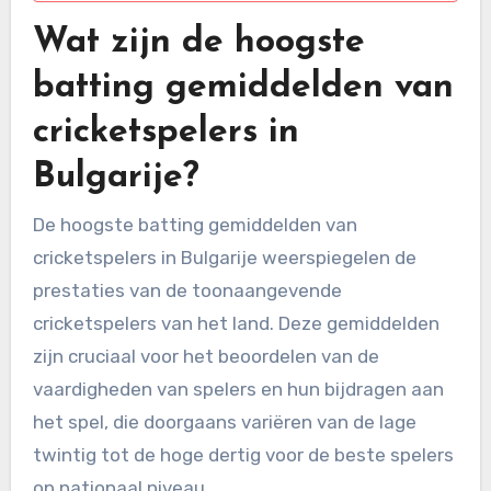
Wat zijn de hoogste
batting gemiddelden van
cricketspelers in
Bulgarije?
De hoogste batting gemiddelden van
cricketspelers in Bulgarije weerspiegelen de
prestaties van de toonaangevende
cricketspelers van het land. Deze gemiddelden
zijn cruciaal voor het beoordelen van de
vaardigheden van spelers en hun bijdragen aan
het spel, die doorgaans variëren van de lage
twintig tot de hoge dertig voor de beste spelers
op nationaal niveau.