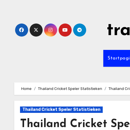
Skip
to
content
tr
Startpag
Home
Thailand Cricket Speler Statistieken
Thailand Cr
Thailand Cricket Speler Statistieken
Thailand Cricket Sp