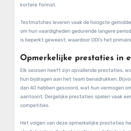
kortere format.
Testmatches leveren vaak de hoogste gemiddel
om hun vaardigheden gedurende langere periode
is beperkt geweest, waardoor ODI’s het primair
Opmerkelijke prestaties in e
Elk seizoen heeft zijn opvallende prestaties, 
hun bijdragen aan het team benadrukken. Bijvo
dan 40 hebben gescoord, wat hun vermogen om 
aantoont. Dergelijke prestaties spelen vaak een
competities.
Het volgen van deze opmerkelijke prestaties he