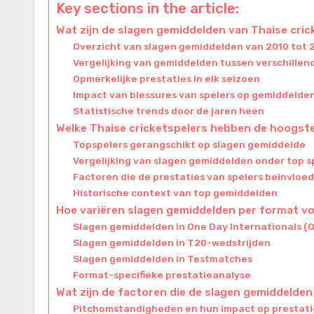
Key sections in the article:
Wat zijn de slagen gemiddelden van Thaise cric
Overzicht van slagen gemiddelden van 2010 tot 
Vergelijking van gemiddelden tussen verschillen
Opmerkelijke prestaties in elk seizoen
Impact van blessures van spelers op gemiddelde
Statistische trends door de jaren heen
Welke Thaise cricketspelers hebben de hoogst
Topspelers gerangschikt op slagen gemiddelde
Vergelijking van slagen gemiddelden onder top s
Factoren die de prestaties van spelers beïnvloe
Historische context van top gemiddelden
Hoe variëren slagen gemiddelden per format vo
Slagen gemiddelden in One Day Internationals (O
Slagen gemiddelden in T20-wedstrijden
Slagen gemiddelden in Testmatches
Format-specifieke prestatieanalyse
Wat zijn de factoren die de slagen gemiddelden
Pitchomstandigheden en hun impact op prestati