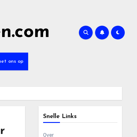
en.com
et ons op
Snelle Links
r
Over