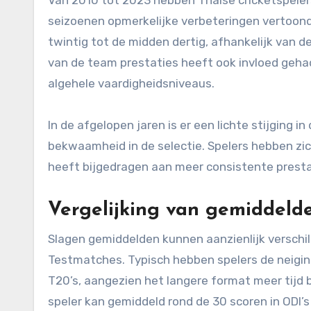
seizoenen opmerkelijke verbeteringen vertoon
twintig tot de midden dertig, afhankelijk van d
van de team prestaties heeft ook invloed gehad
algehele vaardigheidsniveaus.
In de afgelopen jaren is er een lichte stijging 
bekwaamheid in de selectie. Spelers hebben z
heeft bijgedragen aan meer consistente presta
Vergelijking van gemiddelde
Slagen gemiddelden kunnen aanzienlijk verschil
Testmatches. Typisch hebben spelers de neigi
T20’s, aangezien het langere format meer tijd b
speler kan gemiddeld rond de 30 scoren in ODI’