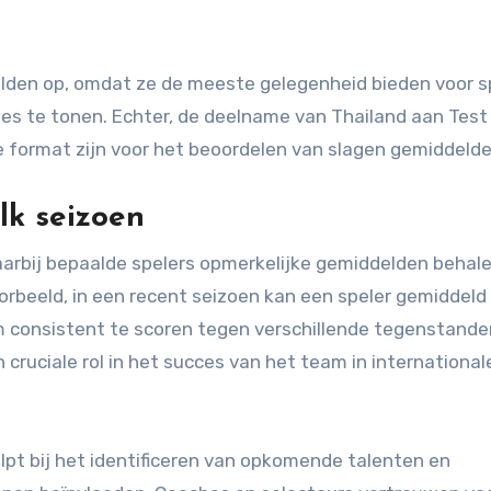
den op, omdat ze de meeste gelegenheid bieden voor s
s te tonen. Echter, de deelname van Thailand aan Test 
e format zijn voor het beoordelen van slagen gemiddelde
lk seizoen
waarbij bepaalde spelers opmerkelijke gemiddelden behale
orbeeld, in een recent seizoen kan een speler gemiddeld
consistent te scoren tegen verschillende tegenstande
 cruciale rol in het succes van het team in international
lpt bij het identificeren van opkomende talenten en