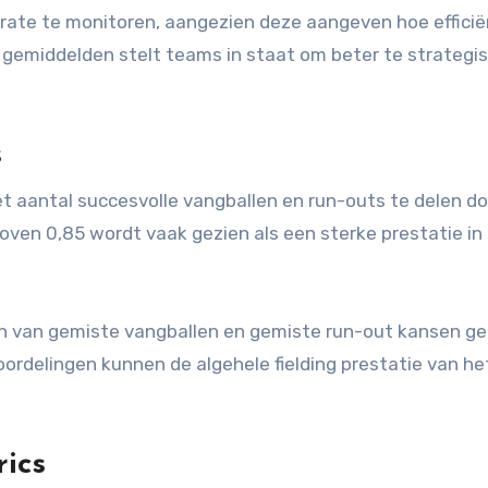
 rate te monitoren, aangezien deze aangeven hoe effici
 gemiddelden stelt teams in staat om beter te strategi
s
t aantal succesvolle vangballen en run-outs te delen do
oven 0,85 wordt vaak gezien als een sterke prestatie in
en van gemiste vangballen en gemiste run-out kansen g
ordelingen kunnen de algehele fielding prestatie van h
ics