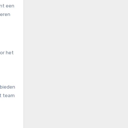
ënt een
seren
or het
ebieden
et team