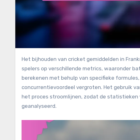
Het bijhouden van cricket gemiddelden in Frankrijk is essentieel voor het begrijpen van de prestaties van
spelers op verschillende metrics, waaronder ba
berekenen met behulp van specifieke formules
concurrentievoordeel vergroten. Het gebruik v
het proces stroomlijnen, zodat de statistieke
geanalyseerd.