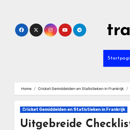
Skip
to
content
tr
Startpag
Home
Cricket Gemiddelden en Statistieken in Frankrijk
Cricket Gemiddelden en Statistieken in Frankrijk
Uitgebreide Checklis