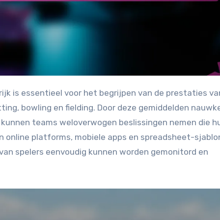
tting, bowling en fielding. Door deze gemiddelden nauwke
, kunnen teams weloverwogen beslissingen nemen die h
an online platforms, mobiele apps en spreadsheet-sjabl
n van spelers eenvoudig kunnen worden gemonitord en