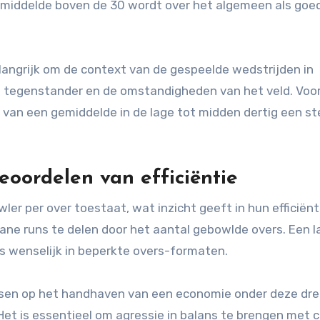
gemiddelde boven de 30 wordt over het algemeen als goe
elangrijk om de context van de gespeelde wedstrijden in
e tegenstander en de omstandigheden van het veld. Voo
van een gemiddelde in de lage tot midden dertig een st
oordelen van efficiëntie
r per over toestaat, wat inzicht geeft in hun efficiënt
ane runs te delen door het aantal gebowlde overs. Een l
is wenselijk in beperkte overs-formaten.
ssen op het handhaven van een economie onder deze dr
et is essentieel om agressie in balans te brengen met c