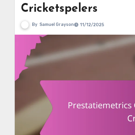
Cricketspelers
By
Samuel Grayson
11/12/2025