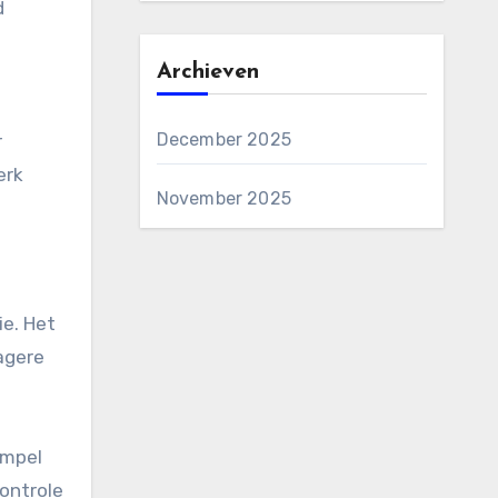
d
Archieven
December 2025
r
erk
November 2025
ie. Het
agere
empel
ontrole