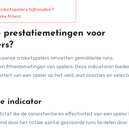
icketspelers bijhouden?
ke fitheid
e prestatiemetingen voor
rs?
kaanse cricketspelers omvatten gemiddelde runs,
 en fitheidsmetingen van spelers. Deze indicatoren biede
iviteit van een speler op het veld, wat coaches en select
.
e indicator
taf die de consistentie en effectiviteit van een speler 
nd door het totale aantal gescoorde runs te delen door