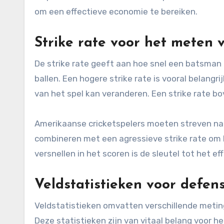
om een effectieve economie te bereiken.
Strike rate voor het meten 
De strike rate geeft aan hoe snel een batsman 
ballen. Een hogere strike rate is vooral belang
van het spel kan veranderen. Een strike rate b
Amerikaanse cricketspelers moeten streven na
combineren met een agressieve strike rate om 
versnellen in het scoren is de sleutel tot het 
Veldstatistieken voor defen
Veldstatistieken omvatten verschillende meting
Deze statistieken zijn van vitaal belang voor 