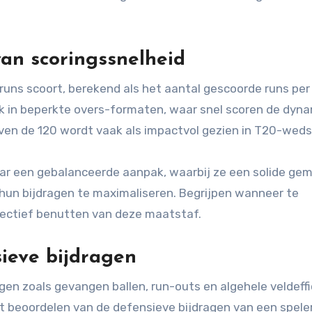
van scoringssnelheid
runs scoort, berekend als het aantal gescoorde runs per
rijk in beperkte overs-formaten, waar snel scoren de dyn
oven de 120 wordt vaak als impactvol gezien in T20-weds
ar een gebalanceerde aanpak, waarbij ze een solide gem
hun bijdragen te maximaliseren. Begrijpen wanneer te
effectief benutten van deze maatstaf.
sieve bijdragen
en zoals gevangen ballen, run-outs en algehele veldeffi
het beoordelen van de defensieve bijdragen van een spele