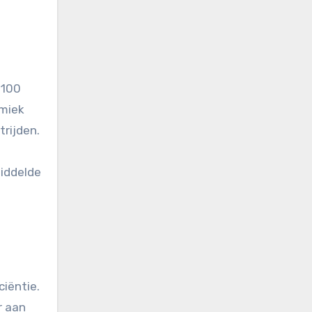
 100
amiek
trijden.
iddelde
ciëntie.
r aan