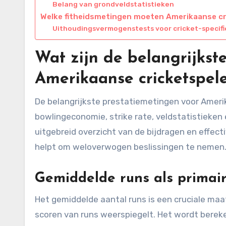
Belang van grondveldstatistieken
Welke fitheidsmetingen moeten Amerikaanse cr
Uithoudingsvermogenstests voor cricket-specifie
Wat zijn de belangrijkst
Amerikaanse cricketspele
De belangrijkste prestatiemetingen voor Ameri
bowlingeconomie, strike rate, veldstatistieken
uitgebreid overzicht van de bijdragen en effect
helpt om weloverwogen beslissingen te nemen
Gemiddelde runs als primair
Het gemiddelde aantal runs is een cruciale maats
scoren van runs weerspiegelt. Het wordt bereke