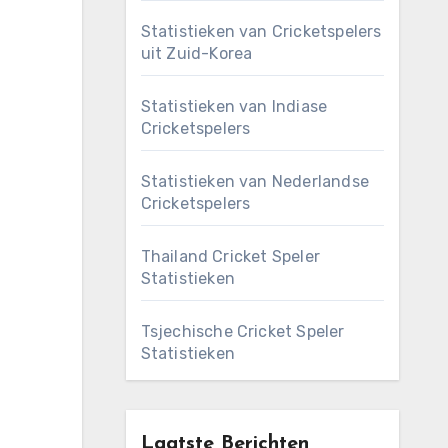
Statistieken van Cricketspelers
uit Zuid-Korea
Statistieken van Indiase
Cricketspelers
Statistieken van Nederlandse
Cricketspelers
Thailand Cricket Speler
Statistieken
Tsjechische Cricket Speler
Statistieken
Laatste Berichten