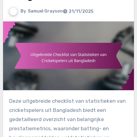
By
Samuel Grayson
21/11/2025
Deze uitgebreide checklist van statistieken van
cricketspelers uit Bangladesh biedt een
gedetailleerd overzicht van belangrijke
prestatiemetrics, waaronder batting- en