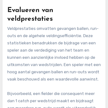
Evalueren van
veldprestaties
Veldprestaties omvatten gevangen ballen, run-
outs en de algehele veldingsefficiëntie. Deze
statistieken benadrukken de bijdrage van een
speler aan de verdediging van het team en
kunnen een aanzienlijke invloed hebben op de
uitkomsten van wedstrijden. Een speler met een
hoog aantal gevangen ballen en run-outs wordt
vaak beschouwd als een waardevolle aanwinst.
Bijvoorbeeld, een fielder die consequent meer
dan 1 catch per wedstrijd maakt en bijdraagt