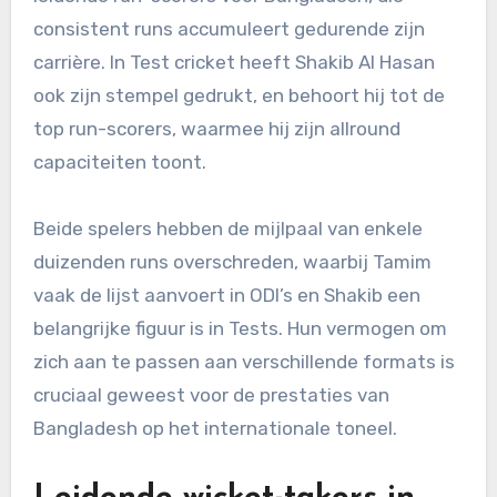
consistent runs accumuleert gedurende zijn
carrière. In Test cricket heeft Shakib Al Hasan
ook zijn stempel gedrukt, en behoort hij tot de
top run-scorers, waarmee hij zijn allround
capaciteiten toont.
Beide spelers hebben de mijlpaal van enkele
duizenden runs overschreden, waarbij Tamim
vaak de lijst aanvoert in ODI’s en Shakib een
belangrijke figuur is in Tests. Hun vermogen om
zich aan te passen aan verschillende formats is
cruciaal geweest voor de prestaties van
Bangladesh op het internationale toneel.