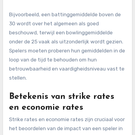
Bijvoorbeeld, een battinggemiddelde boven de
30 wordt over het algemeen als goed
beschouwd, terwijl een bowlinggemiddelde
onder de 25 vaak als uitzonderlijk wordt gezien.
Spelers moeten proberen hun gemiddelden in de
loop van de tijd te behouden om hun
betrouwbaarheid en vaardigheidsniveau vast te
stellen.
Betekenis van strike rates
en economie rates
Strike rates en economie rates zijn cruciaal voor
het beoordelen van de impact van een speler in