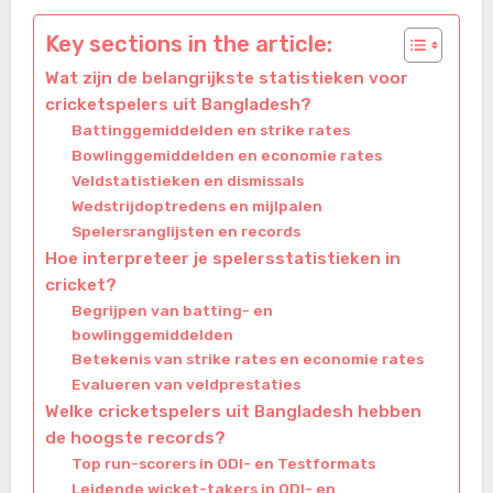
Key sections in the article:
Wat zijn de belangrijkste statistieken voor
cricketspelers uit Bangladesh?
Battinggemiddelden en strike rates
Bowlinggemiddelden en economie rates
Veldstatistieken en dismissals
Wedstrijdoptredens en mijlpalen
Spelersranglijsten en records
Hoe interpreteer je spelersstatistieken in
cricket?
Begrijpen van batting- en
bowlinggemiddelden
Betekenis van strike rates en economie rates
Evalueren van veldprestaties
Welke cricketspelers uit Bangladesh hebben
de hoogste records?
Top run-scorers in ODI- en Testformats
Leidende wicket-takers in ODI- en