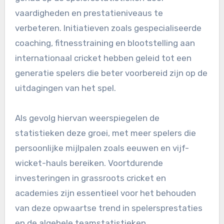
vaardigheden en prestatieniveaus te
verbeteren. Initiatieven zoals gespecialiseerde
coaching, fitnesstraining en blootstelling aan
internationaal cricket hebben geleid tot een
generatie spelers die beter voorbereid zijn op de
uitdagingen van het spel.
Als gevolg hiervan weerspiegelen de
statistieken deze groei, met meer spelers die
persoonlijke mijlpalen zoals eeuwen en vijf-
wicket-hauls bereiken. Voortdurende
investeringen in grassroots cricket en
academies zijn essentieel voor het behouden
van deze opwaartse trend in spelersprestaties
en de algehele teamstatistieken.