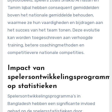
Tamim Iqbal hebben consequent gemiddelden
boven het nationale gemiddelde behouden,
waarmee ze hun vaardigheden en bijdragen aan
het succes van het team tonen. Deze evolutie
kan worden toegeschreven aan verhoogde
training, betere coachingmethoden en
competitievere nationale competities.
Impact van
spelersontwikkelingsprogramm
op statistieken
Spelersontwikkelingsprogramma’s in
Bangladesh hebben een significante invloed
gehad op de spelersstatistieken door