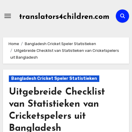
Skip
to
translators4children.com
content
Home
Bangladesh Cricket Speler Statistieken
Uitgebreide Checklist van Statistieken van Cricketspelers
uit Bangladesh
Bangladesh Cricket Speler Statistieken
Uitgebreide Checklist
van Statistieken van
Cricketspelers uit
Bangladesh