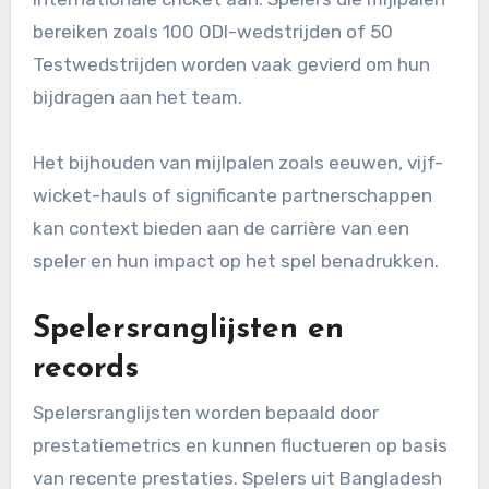
bereiken zoals 100 ODI-wedstrijden of 50
Testwedstrijden worden vaak gevierd om hun
bijdragen aan het team.
Het bijhouden van mijlpalen zoals eeuwen, vijf-
wicket-hauls of significante partnerschappen
kan context bieden aan de carrière van een
speler en hun impact op het spel benadrukken.
Spelersranglijsten en
records
Spelersranglijsten worden bepaald door
prestatiemetrics en kunnen fluctueren op basis
van recente prestaties. Spelers uit Bangladesh