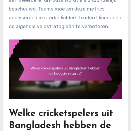
aan meerdere run-outs wordt als uitzonderlijk
beschouwd. Teams moeten deze metrics
analyseren om sterke fielders te identificeren en
de algehele veldstrategieën te verbeteren.
Welke cricketspelers uit
Bangladesh hebben de