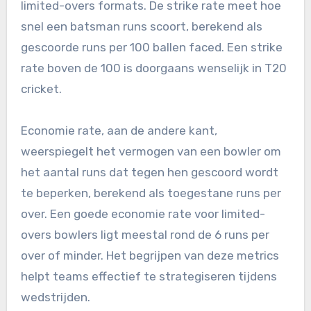
limited-overs formats. De strike rate meet hoe
snel een batsman runs scoort, berekend als
gescoorde runs per 100 ballen faced. Een strike
rate boven de 100 is doorgaans wenselijk in T20
cricket.
Economie rate, aan de andere kant,
weerspiegelt het vermogen van een bowler om
het aantal runs dat tegen hen gescoord wordt
te beperken, berekend als toegestane runs per
over. Een goede economie rate voor limited-
overs bowlers ligt meestal rond de 6 runs per
over of minder. Het begrijpen van deze metrics
helpt teams effectief te strategiseren tijdens
wedstrijden.