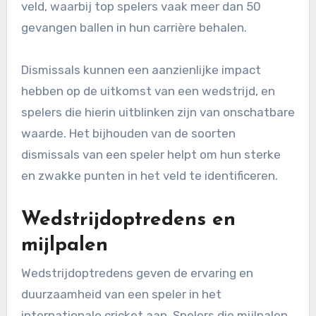
veld, waarbij top spelers vaak meer dan 50
gevangen ballen in hun carrière behalen.
Dismissals kunnen een aanzienlijke impact
hebben op de uitkomst van een wedstrijd, en
spelers die hierin uitblinken zijn van onschatbare
waarde. Het bijhouden van de soorten
dismissals van een speler helpt om hun sterke
en zwakke punten in het veld te identificeren.
Wedstrijdoptredens en
mijlpalen
Wedstrijdoptredens geven de ervaring en
duurzaamheid van een speler in het
internationale cricket aan. Spelers die mijlpalen