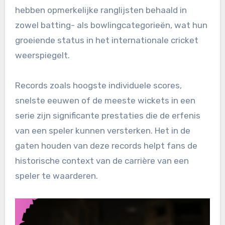
hebben opmerkelijke ranglijsten behaald in
zowel batting- als bowlingcategorieën, wat hun
groeiende status in het internationale cricket
weerspiegelt.
Records zoals hoogste individuele scores,
snelste eeuwen of de meeste wickets in een
serie zijn significante prestaties die de erfenis
van een speler kunnen versterken. Het in de
gaten houden van deze records helpt fans de
historische context van de carrière van een
speler te waarderen.