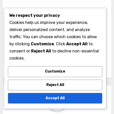
We respect your privacy
Cookies help us improve your experience,
deliver personalized content, and analyze
Post
traffic. You can choose which cookies to allow
Top Bangladesh
navigation
by clicking
Customize
. Click
Accept All
to
Cricket Spelers en
consent or
Reject All
to decline non-essential
Hun Slaggemiddelden
cookies.
Customize
Reject All
Accept All